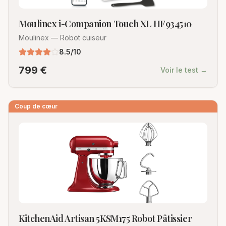
Moulinex i-Companion Touch XL HF934510
Moulinex
—
Robot cuiseur
8.5
/10
799
€
Voir le test →
Coup de cœur
KitchenAid Artisan 5KSM175 Robot Pâtissier