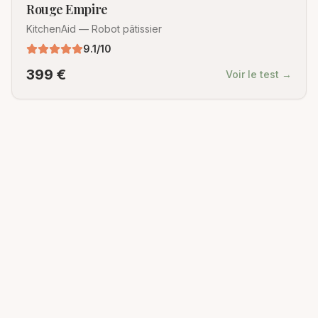
Rouge Empire
KitchenAid
—
Robot pâtissier
9.1
/10
399
€
Voir le test →