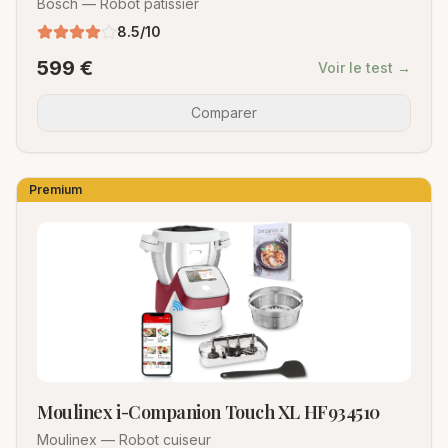
Bosch
—
Robot pâtissier
8.5
/10
599
€
Voir le test →
Comparer
Premium
Moulinex i-Companion Touch XL HF934510
Moulinex
—
Robot cuiseur