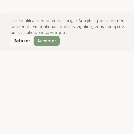
Ce site utilise des cookies Google Analytics pour mesurer
l'audience. En continuant votre navigation, vous acceptez
leur utilisation.
En savoir plus
Refuser
Accepter
Le Guide du Robot Cuisine
Comparateur indépendant de robots cuisine. Tests, avis et
guides pour trouver le robot parfait.