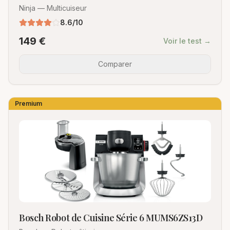
Ninja
—
Multicuiseur
8.6
/10
149
€
Voir le test →
Comparer
Premium
Bosch Robot de Cuisine Série 6 MUMS6ZS13D