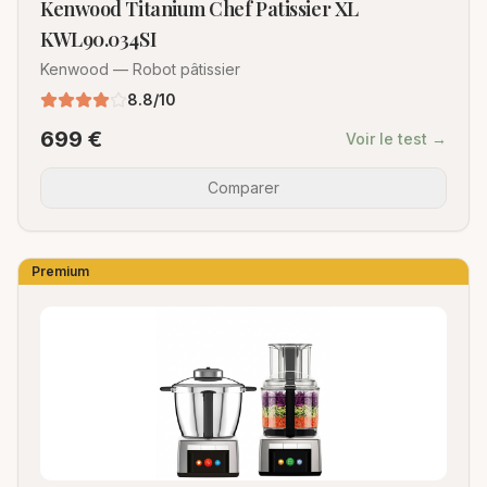
Kenwood Titanium Chef Patissier XL
KWL90.034SI
Kenwood
—
Robot pâtissier
8.8
/10
699
€
Voir le test →
Comparer
Premium