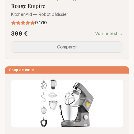
Rouge Empire
KitchenAid
—
Robot pâtissier
9.1
/10
399
€
Voir le test →
Comparer
Coup de cœur