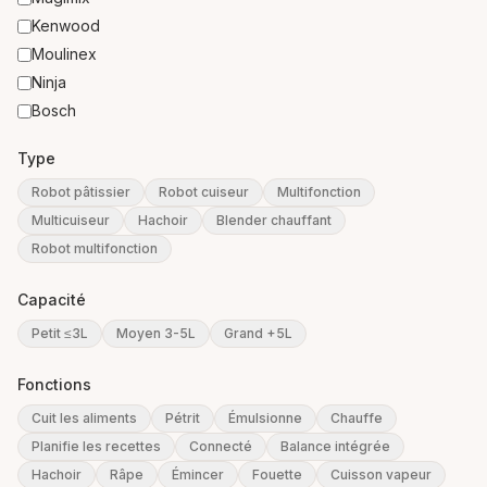
Kenwood
Moulinex
Ninja
Bosch
Type
Robot pâtissier
Robot cuiseur
Multifonction
Multicuiseur
Hachoir
Blender chauffant
Robot multifonction
Capacité
Petit ≤3L
Moyen 3-5L
Grand +5L
Fonctions
Cuit les aliments
Pétrit
Émulsionne
Chauffe
Planifie les recettes
Connecté
Balance intégrée
Hachoir
Râpe
Émincer
Fouette
Cuisson vapeur