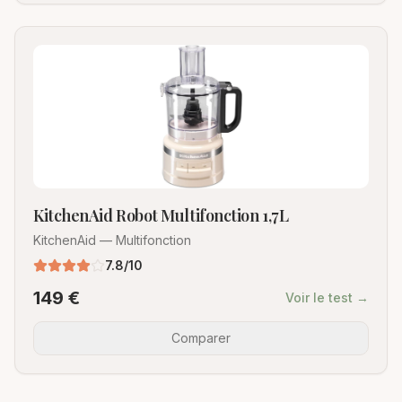
KitchenAid Robot Multifonction 1,7L
KitchenAid
—
Multifonction
7.8
/10
149
€
Voir le test →
Comparer