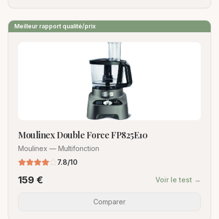
Meilleur rapport qualité/prix
Moulinex Double Force FP825E10
Moulinex
—
Multifonction
7.8
/10
159
€
Voir le test →
Comparer