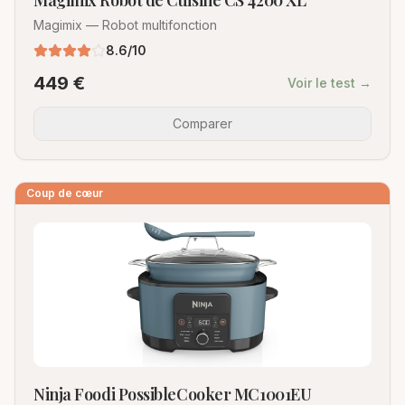
Magimix Robot de Cuisine CS 4200 XL
Magimix
—
Robot multifonction
8.6
/10
449
€
Voir le test →
Comparer
Coup de cœur
Ninja Foodi PossibleCooker MC1001EU