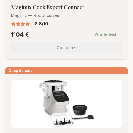
Magimix Cook Expert Connect
Magimix
—
Robot cuiseur
8.8
/10
1104
€
Voir le test →
Comparer
Coup de cœur