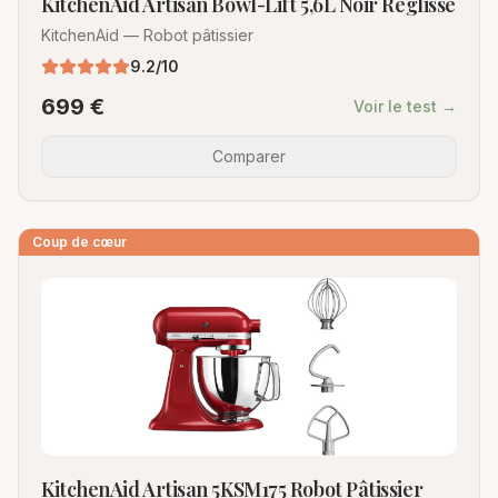
KitchenAid Artisan Bowl-Lift 5,6L Noir Réglisse
KitchenAid
—
Robot pâtissier
9.2
/10
699
€
Voir le test →
Comparer
Coup de cœur
KitchenAid Artisan 5KSM175 Robot Pâtissier