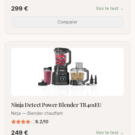
299
€
Voir le test →
Comparer
Ninja Detect Power Blender TB401EU
Ninja
—
Blender chauffant
8.2
/10
249
€
Voir le test →