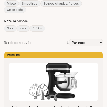
Mijote
Smoothies
Soupes chaudes/froides
Glace pilée
Note minimale
3
★+
4
★+
4.5
★+
18
robot
s
trouvé
s
Trier par
Premium