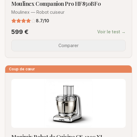
Moulinex Companion Pro HF850BF0
Moulinex
—
Robot cuiseur
8.7
/10
599
€
Voir le test →
Comparer
Coup de cœur