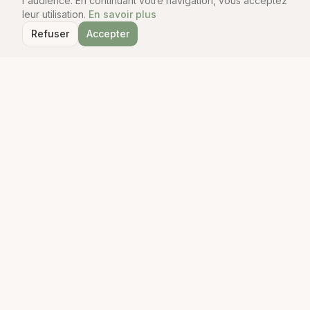
l'audience. En continuant votre navigation, vous acceptez
leur utilisation.
En savoir plus
Refuser
Accepter
Le Guide du Robot Cuisine
Comparateur indépendant de robots cuisine. Tests, avis et
guides pour trouver le robot parfait.
Navigation
Comparateur