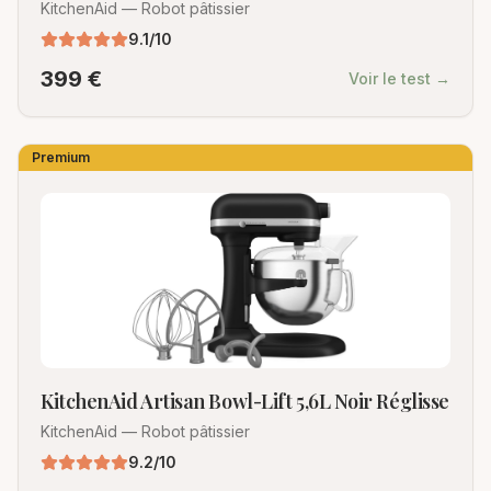
KitchenAid
—
Robot pâtissier
9.1
/10
399
€
Voir le test →
Premium
KitchenAid Artisan Bowl-Lift 5,6L Noir Réglisse
KitchenAid
—
Robot pâtissier
9.2
/10