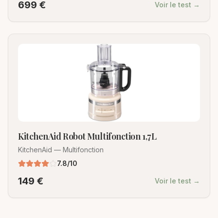
699
€
Voir le test →
KitchenAid Robot Multifonction 1,7L
KitchenAid
—
Multifonction
7.8
/10
149
€
Voir le test →