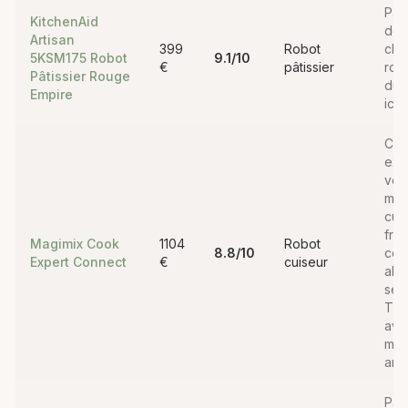
Pas
KitchenAid
de 
Artisan
399
Robot
che
5KSM175 Robot
9.1
/10
€
pâtissier
robo
Pâtissier Rouge
dur
Empire
ico
Cuis
exi
voul
meil
cui
fran
Magimix Cook
1104
Robot
8.8
/10
con
Expert Connect
€
cuiseur
alte
sér
The
ave
mot
ans
.
Pâti