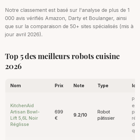
Notre classement est basé sur l'analyse de plus de 1
000 avis vérifiés Amazon, Darty et Boulanger, ainsi
que sur la comparaison de 50+ sites spécialisés (mis à
jour avril 2026).
Top 5 des meilleurs robots cuisine
2026
Nom
Prix
Note
Type
Idé
Pâti
KitchenAid
exi
Artisan Bowl-
699
Robot
pré
9.2
/10
Lift 5,6L Noir
€
pâtissier
rég
Réglisse
de 
qua