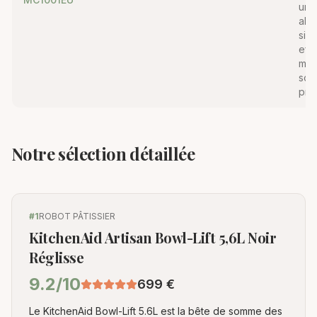
une
alte
sim
eff
mult
sou
pre
Notre sélection détaillée
#
1
ROBOT PÂTISSIER
KitchenAid Artisan Bowl-Lift 5,6L Noir
Réglisse
9.2
/10
699
€
Le KitchenAid Bowl-Lift 5.6L est la bête de somme des