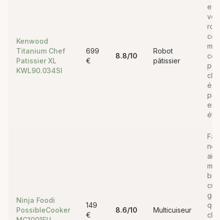
exi
voul
robo
com
Kenwood
mar
Titanium Chef
699
Robot
8.8
/10
celu
Patissier XL
€
pâtissier
pès
KWL90.034SI
cha
écla
pro
en 
éta
Fami
nom
aim
mijo
brai
cui
gra
Ninja Foodi
149
quan
PossibleCooker
8.6
/10
Multicuiseur
€
che
MC1001EU