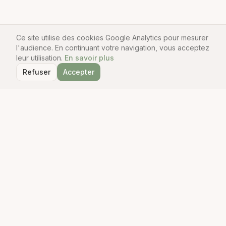
Ce site utilise des cookies Google Analytics pour mesurer
l'audience. En continuant votre navigation, vous acceptez
leur utilisation.
En savoir plus
Refuser
Accepter
Le Guide du Robot Cuisine
Comparateur indépendant de robots cuisine. Tests, avis et
guides pour trouver le robot parfait.