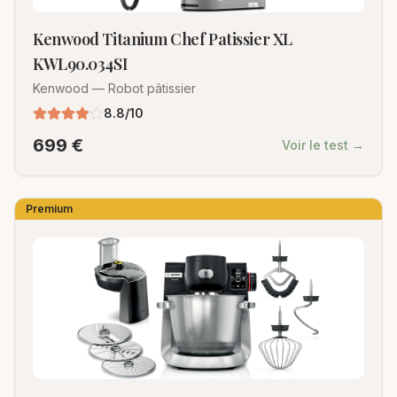
Kenwood Titanium Chef Patissier XL
KWL90.034SI
Kenwood
—
Robot pâtissier
8.8
/10
699
€
Voir le test →
Premium