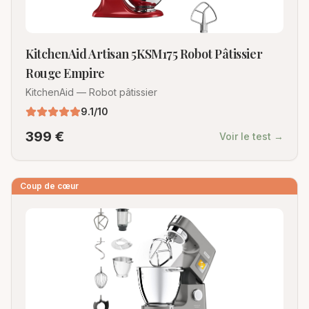
KitchenAid Artisan 5KSM175 Robot Pâtissier
Rouge Empire
KitchenAid
—
Robot pâtissier
9.1
/10
399
€
Voir le test →
Coup de cœur